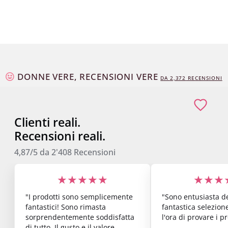
DONNE VERE, RECENSIONI VERE
DA
2,373
RECENSIONI
Clienti reali.
Recensioni reali.
4,87/5
da
2'408
Recensioni
★★★★★
★★★
"I prodotti sono semplicemente
"Sono entusiasta de
fantastici! Sono rimasta
fantastica selezion
sorprendentemente soddisfatta
l'ora di provare i pr
di tutto. Il gusto e il valore