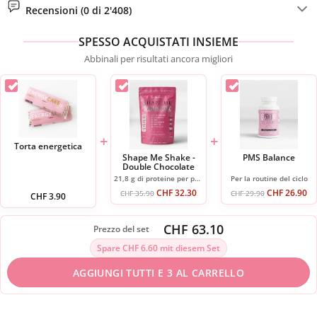
Recensioni (0 di 2'408)
SPESSO ACQUISTATI INSIEME
Abbinali per risultati ancora migliori
+
+
Torta energetica
Shape Me Shake -
PMS Balance
Double Chocolate
21,8 g di proteine per porzione
Per la routine del ciclo
CHF
32.30
CHF
26.90
CHF
35.90
CHF
29.90
CHF
3.90
CHF 63.10
Prezzo del set
Spare CHF 6.60 mit diesem Set
AGGIUNGI TUTTI E 3 AL CARRELLO