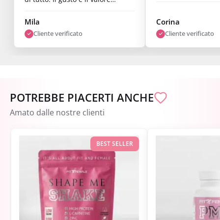
nutrizionale sono ottimi e i
risultati sono già visibili dopo
Mila
Corina
una settimana. Sono super
Cliente verificato
Cliente verificato
soddisfatta."
POTREBBE PIACERTI ANCHE
Amato dalle nostre clienti
BEST SELLER