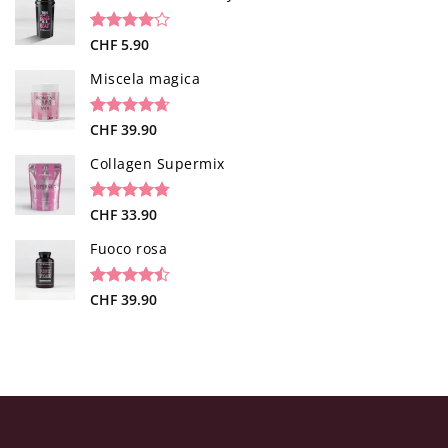
recensioni
Valutato
1
CHF
5.90
4.00
su
5 su
Miscela magica
base di
recensioni
Valutato
34
CHF
39.90
4.65
su 5
su base di
Collagen Supermix
recensioni
Valutato
26
CHF
33.90
4.73
su 5
su base di
Fuoco rosa
recensioni
Valutato
19
CHF
39.90
4.47
su 5
su base di
recensioni