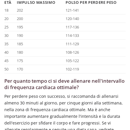
ETÀ
IMPULSO MASSIMO
POLSO PER PERDERE PESO
18
202
121-141
20
200
120-140
25
195
117-136
30
190
114-133
35
185
111-129
40
180
108-126
45
175
105-122
50
170
102-119
Per quanto tempo ci si deve allenare nell'intervallo
di frequenza cardiaca ottimale?
Per perdere peso con successo, si raccomanda di allenarsi
almeno 30 minuti al giorno, per cinque giorni alla settimana,
nella zona di frequenza cardiaca ottimale. Ma è anche
importante aumentare gradualmente l'intensità e la durata
dell'esercizio per sfidare il corpo e fare progressi. Se vi
allenate regolarmente e seguite una dieta sana, vedrete