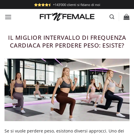
Salta
+143'000 clienti si fidano di noi
ai
contenuti
IL MIGLIOR INTERVALLO DI FREQUENZA
CARDIACA PER PERDERE PESO: ESISTE?
Se si vuole perdere peso, esistono diversi approcci. Uno dei