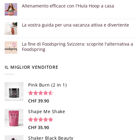
Allenamento efficace con l'Hula Hoop a casa
La vostra guida per una vacanza attiva e divertente
La fine di Foodspring Svizzera: scoprite l'alternativa a
Foodspring
IL MIGLIOR VENDITORE
Pink Burn (2 in 1)
Valutato
96
CHF
39.90
4.52
su 5
su base di
Shape Me Shake
recensioni
Valutato
40
CHF
35.90
4.85
su 5
su base di
Shaker Black Beauty