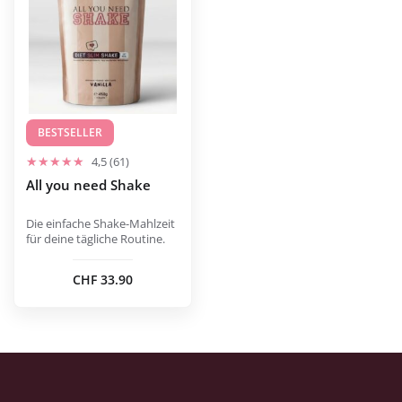
mehrere
Varianten
auf.
Die
Optionen
können
auf
BESTSELLER
der
4,5 (61)
Produktseite
All you need Shake
gewählt
werden
Die einfache Shake-Mahlzeit
für deine tägliche Routine.
CHF
33.90