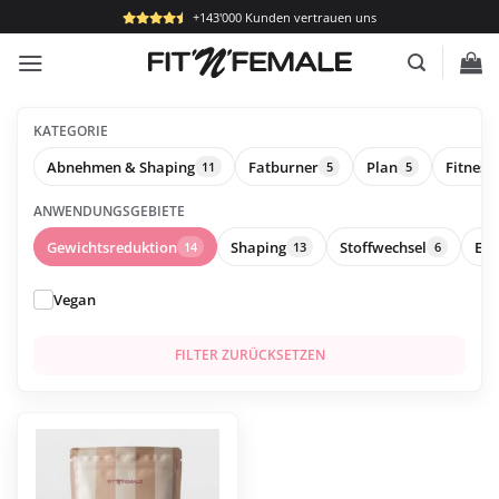
Zum
+143'000 Kunden vertrauen uns
Inhalt
springen
KATEGORIE
Abnehmen & Shaping
Fatburner
Plan
Fitness
11
5
5
ANWENDUNGSGEBIETE
Gewichtsreduktion
Shaping
Stoffwechsel
Ene
14
13
6
Vegan
FILTER ZURÜCKSETZEN
Dieses
Produkt
weist