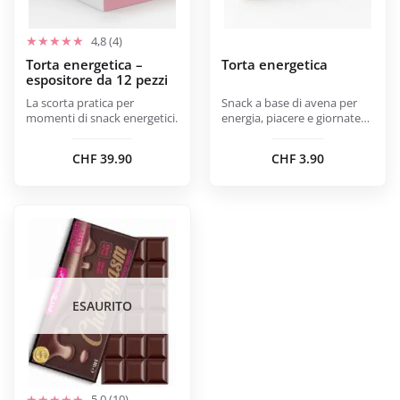
essere
essere
scelte
scelte
4,8 (4)
nella
nella
Torta energetica –
Torta energetica
espositore da 12 pezzi
pagina
pagina
del
del
La scorta pratica per
Snack a base di avena per
momenti di snack energetici.
energia, piacere e giornate
prodotto
prodotto
attive.
CHF
39.90
CHF
3.90
ESAURITO
5,0 (10)