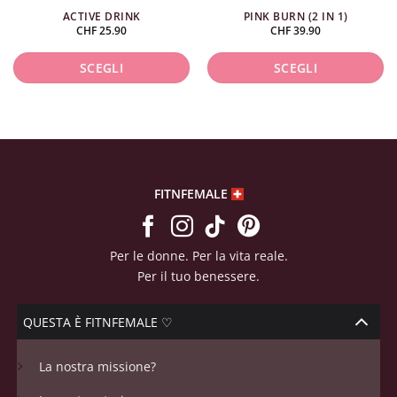
ACTIVE DRINK
PINK BURN (2 IN 1)
CHF
25.90
CHF
39.90
SCEGLI
SCEGLI
Questo
Questo
prodotto
prodotto
ha
ha
più
più
varianti.
varianti.
FITNFEMALE
Le
Le
opzioni
opzioni
possono
possono
Per le donne. Per la vita reale.
essere
essere
Per il tuo benessere.
scelte
scelte
nella
nella
QUESTA È FITNFEMALE ♡
pagina
pagina
del
del
La nostra missione?
prodotto
prodotto