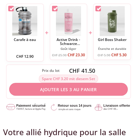
+
+
Carafe à eau
Active Drink -
Girl Boss Shaker
Schwarze
Johannisbeere
Goût léger
Étanche et durable
CHF
23.30
CHF
5.30
CHF
25.90
CHF
5.90
CHF
12.90
CHF 41.50
Prix du lot
Spare CHF 3.20 mit diesem Set
AJOUTER LES 3 AU PANIER
Votre allié hydrique pour la salle