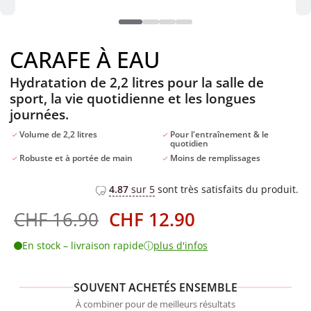
CARAFE À EAU
Hydratation de 2,2 litres pour la salle de
sport, la vie quotidienne et les longues
journées.
Volume de 2,2 litres
Pour l'entraînement & le
quotidien
Robuste et à portée de main
Moins de remplissages
4.87
sur 5
sont très satisfaits du produit.
Le
Le
CHF
16.90
CHF
12.90
prix
prix
ⓘ
En stock – livraison rapide
plus d'infos
initial
actuel
était :
est :
CHF 16.90.
CHF 12.90.
SOUVENT ACHETÉS ENSEMBLE
À combiner pour de meilleurs résultats