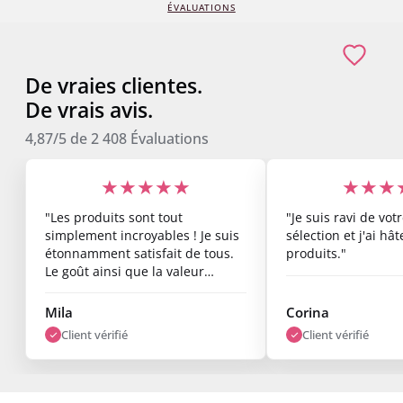
ÉVALUATIONS
De vraies clientes.
De vrais avis.
4,87/5
de
2 408
Évaluations
★★★★★
★★★
"Les produits sont tout
"Je suis ravi de vo
simplement incroyables ! Je suis
sélection et j'ai hâ
étonnamment satisfait de tous.
produits."
Le goût ainsi que la valeur
nutritionnelle sont top, et les
résultats commencent déjà à se
Mila
Corina
voir après une semaine. Je suis
Client vérifié
Client vérifié
vraiment ravi."