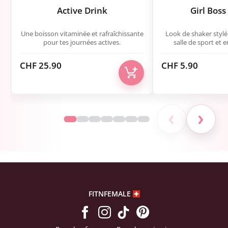
Active Drink
Girl Boss
Une boisson vitaminée et rafraîchissante
Look de shaker stylé 
pour tes journées actives.
salle de sport et 
CHF
25.90
CHF
5.90
‹
›
FITNFEMALE