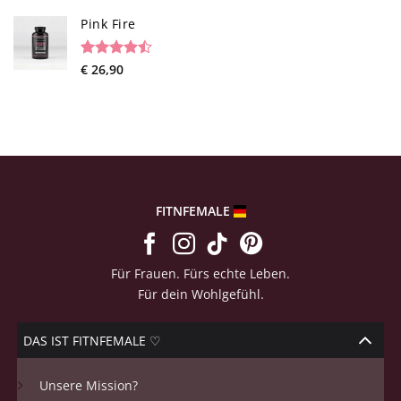
out of 5
based on
Pink Fire
customer
ratings
Rated
19
€
26,90
4.47
out
of 5
based on
customer
ratings
FITNFEMALE
Für Frauen. Fürs echte Leben.
Für dein Wohlgefühl.
DAS IST FITNFEMALE ♡
Unsere Mission?