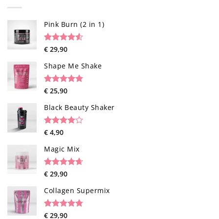
Pink Burn (2 in 1)
Rated
96
€
29,90
4.52
out of 5
based on
Shape Me Shake
customer
ratings
Rated
40
€
25,90
4.85
out of 5
based on
Black Beauty Shaker
customer
ratings
Rated
1
€
4,90
4.00
out
of 5
Magic Mix
based on
customer
rating
Rated
34
€
29,90
4.65
out of 5
based on
Collagen Supermix
customer
ratings
Rated
26
€
29,90
4.73