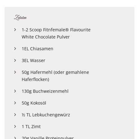
Zutaten
1-2 Scoop Fitnfemale® Flavourite
White Chocolate Pulver
1EL Chiasamen
3EL Wasser
50g Hafermehl (oder gemahlene
Haferflocken)
130g Buchweizenmehl
50g Kokosöl
½ TL Lebkuchengewürz
1 TL Zimt
20g Vanille Proteinpulver