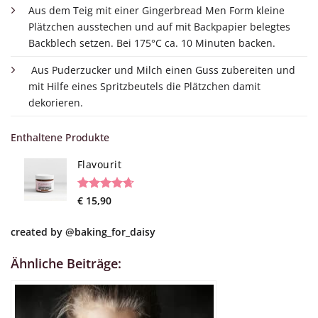
Aus dem Teig mit einer Gingerbread Men Form kleine
Plätzchen ausstechen und auf mit Backpapier belegtes
Backblech setzen. Bei 175°C ca. 10 Minuten backen.
Aus Puderzucker und Milch einen Guss zubereiten und
mit Hilfe eines Spritzbeutels die Plätzchen damit
dekorieren.
Enthaltene Produkte
Flavourit
Rated
19
€
15,90
4.68
out of 5
based on
created by
@baking_for_daisy
customer
ratings
Ähnliche Beiträge: