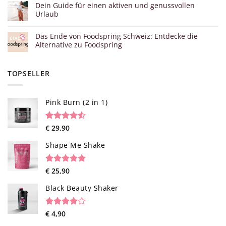
Dein Guide für einen aktiven und genussvollen
Urlaub
Das Ende von Foodspring Schweiz: Entdecke die
Alternative zu Foodspring
TOPSELLER
Pink Burn (2 in 1)
Rated
96
€
29,90
4.52
out of 5
based on
Shape Me Shake
customer
ratings
Rated
40
€
25,90
4.85
out of 5
based on
Black Beauty Shaker
customer
ratings
Rated
1
€
4,90
4.00
out