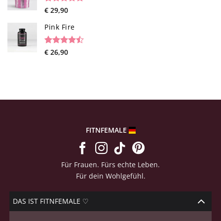
Rated
26
€
29,90
4.73
out of 5
based on
Pink Fire
customer
ratings
Rated
19
€
26,90
4.47
out
of 5
based on
customer
ratings
FITNFEMALE
Für Frauen. Fürs echte Leben.
Für dein Wohlgefühl.
DAS IST FITNFEMALE ♡