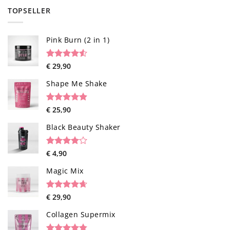
TOPSELLER
Pink Burn (2 in 1)
Rated
96
€
29,90
4.52
out of 5
based on
Shape Me Shake
customer
ratings
Rated
40
€
25,90
4.85
out of 5
based on
Black Beauty Shaker
customer
ratings
Rated
1
€
4,90
4.00
out
of 5
Magic Mix
based on
customer
rating
Rated
34
€
29,90
4.65
out of 5
based on
Collagen Supermix
customer
ratings