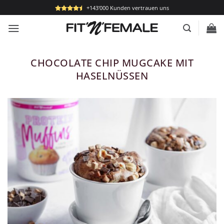
Zum
+143'000 Kunden vertrauen uns
Inhalt
springen
CHOCOLATE CHIP MUGCAKE MIT
HASELNÜSSEN