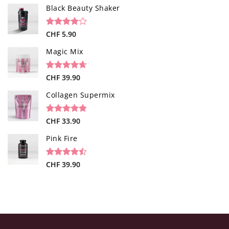
von 5,
Black Beauty Shaker
basierend
auf
Kundenbewertungen
Bewertet
1
CHF
5.90
mit
4.00
von 5,
Magic Mix
basierend
auf
Kundenbewertung
Bewertet
34
CHF
39.90
mit
4.65
von 5,
Collagen Supermix
basierend
auf
Kundenbewertungen
Bewertet
26
CHF
33.90
mit
4.73
von 5,
Pink Fire
basierend
auf
Kundenbewertungen
Bewertet
19
CHF
39.90
mit
4.47
von 5,
basierend
auf
Kundenbewertungen