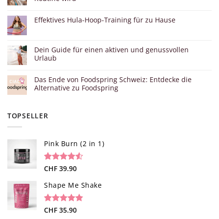
Effektives Hula-Hoop-Training für zu Hause
Dein Guide für einen aktiven und genussvollen
Urlaub
Das Ende von Foodspring Schweiz: Entdecke die
Alternative zu Foodspring
TOPSELLER
Pink Burn (2 in 1)
Bewertet
96
CHF
39.90
mit
4.52
von 5,
Shape Me Shake
basierend
auf
Kundenbewertungen
Bewertet
40
CHF
35.90
mit
4.85