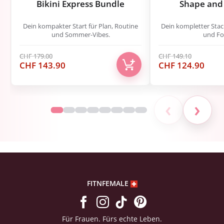
Bikini Express Bundle
Shape and 
Dein kompakter Start für Plan, Routine
Dein kompletter Stack
und Sommer-Vibes.
und Fo
CHF
179.00
CHF
149.10
Ursprünglicher
Aktueller
Ursprünglicher
Aktu
CHF
143.90
CHF
124.90
Preis
Preis
Preis
Preis
war:
ist:
war:
ist:
CHF 179.00
CHF 143.90.
CHF 149.10
CHF 
‹
›
FITNFEMALE
Für Frauen. Fürs echte Leben.