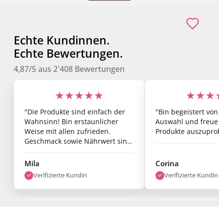
Echte Kundinnen.
Echte Bewertungen.
4,87/5
aus
2'408
Bewertungen
★★★★★
★★★
"Die Produkte sind einfach der
"Bin begeistert von
Wahnsinn! Bin erstaunlicher
Auswahl und freue
Weise mit allen zufrieden.
Produkte auszupro
Geschmack sowie Nährwert sind
Mega und Erfolge lassen sich
auch schon nach einer Woche
Mila
Corina
sehen. Bin super zufrieden."
Verifizierte Kundin
Verifizierte Kundin