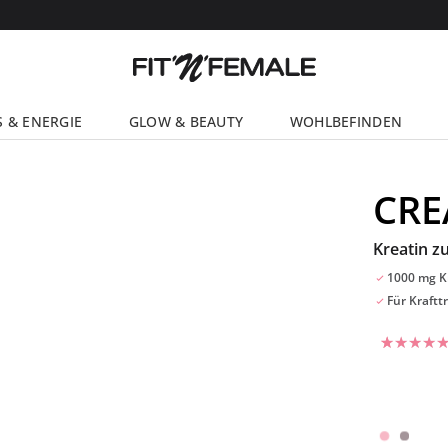
S & ENERGIE
GLOW & BEAUTY
WOHLBEFINDEN
CRE
Kreatin z
1000 mg K
Für Kraftt
Bewertet
5
mit
5
von
5, basiere
auf
Kundenbe