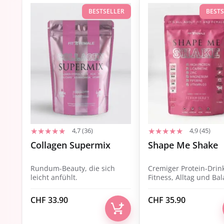
BESTSELLER
BEST
4,7 (36)
4,9 (45)
Collagen Supermix
Shape Me Shake
Rundum-Beauty, die sich
Cremiger Protein-Drink
leicht anfühlt.
Fitness, Alltag und Ba
CHF
33.90
CHF
35.90