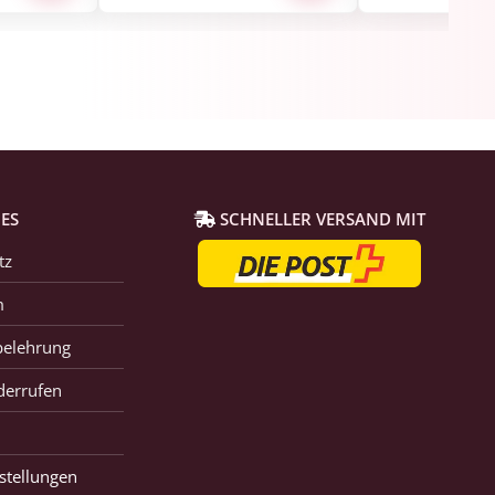
ES
SCHNELLER VERSAND MIT
tz
m
belehrung
derrufen
stellungen