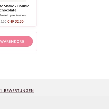
e Shake - Double
Chocolate
Protein pro Portion
CHF
32.30
5.90
N WARENKORB
71
BEWERTUNGEN