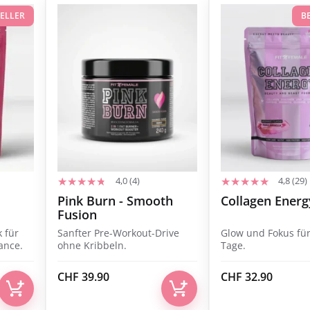
SELLER
B
4,0 (4)
4,8 (29)
Pink Burn - Smooth
Collagen Energ
Fusion
 für
Sanfter Pre-Workout-Drive
Glow und Fokus für
lance.
ohne Kribbeln.
Tage.
CHF
39.90
CHF
32.90