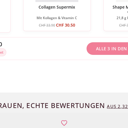
Collagen Supermix
Shape M
Mit Kollagen & Vitamin C
21,8 g 
CHF
30.50
CHF
33.90
CHF
3
0
ALLE 3 IN DE
et
RAUEN, ECHTE BEWERTUNGEN
AUS
2,3