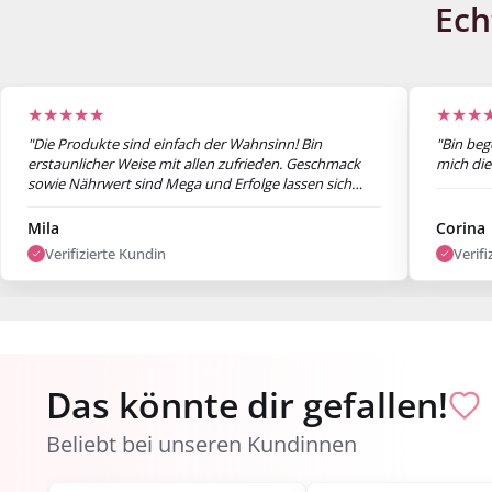
Ech
★★★★★
★★★
"Die Produkte sind einfach der Wahnsinn! Bin
"Bin beg
erstaunlicher Weise mit allen zufrieden. Geschmack
mich die
sowie Nährwert sind Mega und Erfolge lassen sich
auch schon nach einer Woche sehen. Bin super
zufrieden."
Mila
Corina
Verifizierte Kundin
Verifi
Das könnte dir gefallen!
Beliebt bei unseren Kundinnen