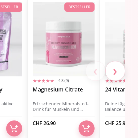
ESTSELLER
BESTSELLER
‹
›
4,8 (9)
5,0 
y
Magnesium Citrate
24 Vitamins
 aktive
Erfrischender Mineralstoff-
Deine tägliche 
Drink für Muskeln und
Balance und Wo
Balance.
CHF
26.90
CHF
25.90