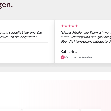
gen.
★★★★★
 und schnelle Lieferung. Die
"Liebes FitnFemale-Team, ich war 
cker. Ich bin begeistert."
eurer Lieferung und den großarti
über die kleine unangekündigte 
Paket habe ich mich sehr gefreut. 
Katharina
Verifizierte Kundin