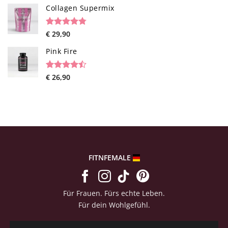
based on
Collagen Supermix
customer
ratings
Rated
26
€
29,90
4.73
out of 5
based on
Pink Fire
customer
ratings
Rated
19
€
26,90
4.47
out
of 5
based on
customer
ratings
FITNFEMALE
Für Frauen. Fürs echte Leben.
Für dein Wohlgefühl.