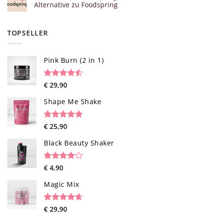
Alternative zu Foodspring
TOPSELLER
Pink Burn (2 in 1)
Rated
96
€
29,90
4.52
out of 5
based on
Shape Me Shake
customer
ratings
Rated
40
€
25,90
4.85
out of 5
based on
Black Beauty Shaker
customer
ratings
Rated
1
€
4,90
4.00
out
of 5
Magic Mix
based on
customer
rating
Rated
34
€
29,90
4.65
out of 5