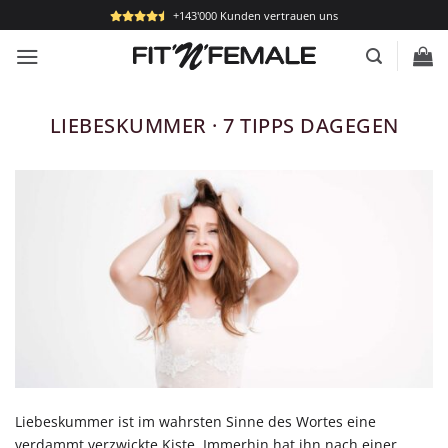
Zum
+143'000 Kunden vertrauen uns
Inhalt
springen
LIEBESKUMMER · 7 TIPPS DAGEGEN
Liebeskummer ist im wahrsten Sinne des Wortes eine
verdammt verzwickte Kiste. Immerhin hat ihn nach einer