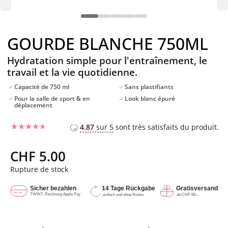
GOURDE BLANCHE 750ML
Hydratation simple pour l'entraînement, le
travail et la vie quotidienne.
Capacité de 750 ml
Sans plastifiants
Pour la salle de sport & en
Look blanc épuré
déplacement
4.87
sur 5
sont très satisfaits du produit.
Noté
1
4
sur 5
CHF
5.00
basé sur
notation
Rupture de stock
client