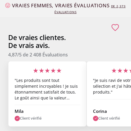
VRAIES FEMMES, VRAIES ÉVALUATIONS
DE
2,373
ÉVALUATIONS
De vraies clientes.
De vrais avis.
4,87/5
de
2 408
Évaluations
★★★★★
★★★
"Les produits sont tout
"Je suis ravi de vo
simplement incroyables ! Je suis
sélection et j'ai hâ
étonnamment satisfait de tous.
produits."
Le goût ainsi que la valeur
nutritionnelle sont top, et les
résultats commencent déjà à se
Mila
Corina
voir après une semaine. Je suis
Client vérifié
Client vérifié
vraiment ravi."