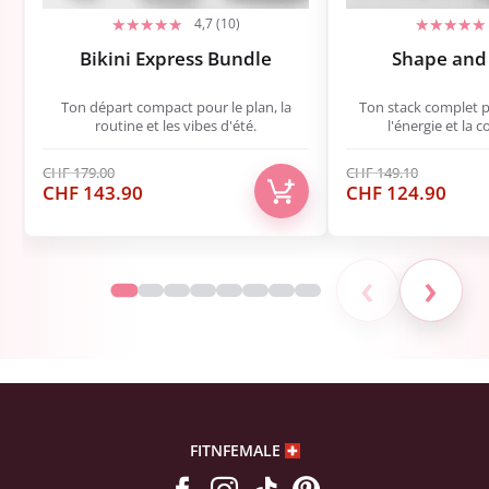
4,7 (10)
Bikini Express Bundle
Shape and 
Ton départ compact pour le plan, la
Ton stack complet po
routine et les vibes d'été.
l'énergie et la 
CHF
179.00
CHF
149.10
Le
Le
Le
Le
CHF
143.90
CHF
124.90
prix
prix
prix
prix
initial
actuel
initial
actu
était :
est :
était :
est :
‹
›
CHF 179.00.
CHF 143.90.
CHF 149.10.
CHF 
FITNFEMALE