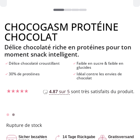
CHOCOGASM PROTÉINE
CHOCOLAT
Délice chocolaté riche en protéines pour ton
moment snack intelligent.
Délice chocolaté croustillant
Faible en sucre & faible en
glucides
30% de protéines
Idéal contre les envies de
chocolat
4.87
sur 5
sont très satisfaits du produit.
Noté
9
5
sur
5 basé sur
notations
client
Rupture de stock