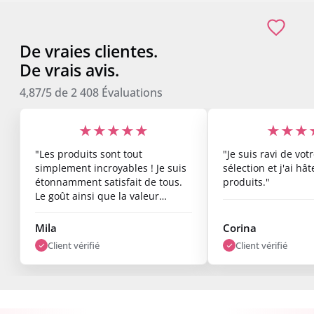
De vraies clientes.
De vrais avis.
4,87/5
de
2 408
Évaluations
★★★★★
★★★
"Les produits sont tout
"Je suis ravi de vo
simplement incroyables ! Je suis
sélection et j'ai hâ
étonnamment satisfait de tous.
produits."
Le goût ainsi que la valeur
nutritionnelle sont top, et les
résultats commencent déjà à se
Mila
Corina
voir après une semaine. Je suis
Client vérifié
Client vérifié
vraiment ravi."