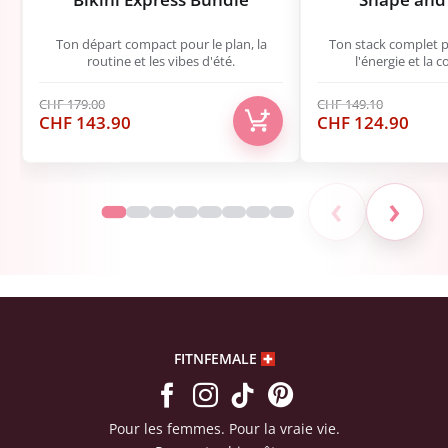
Ton départ compact pour le plan, la
Ton stack complet po
routine et les vibes d'été.
l'énergie et la 
CHF
179.00
CHF
149.10
Le
Le
Le
Le
CHF
143.90
CHF
124.90
prix
prix
prix
prix
initial
actuel
initial
actu
était :
est :
était :
est :
‹
›
CHF 179.00.
CHF 143.90.
CHF 149.10.
CHF 
FITNFEMALE
Pour les femmes. Pour la vraie vie.