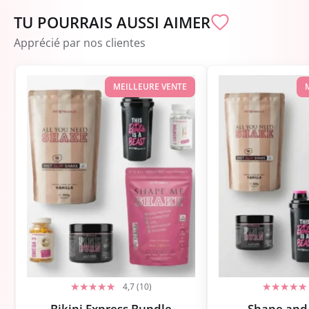
TU POURRAIS AUSSI AIMER
Apprécié par nos clientes
MEILLEURE VENTE
4,7 (10)
Bikini Express Bundle
Shape and 