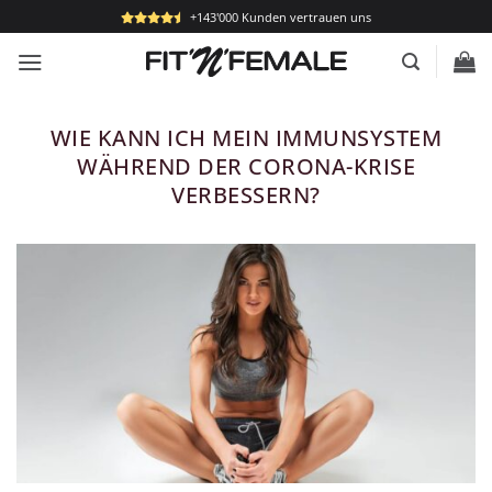
Zum
+143'000 Kunden vertrauen uns
Inhalt
springen
WIE KANN ICH MEIN IMMUNSYSTEM
WÄHREND DER CORONA-KRISE
VERBESSERN?