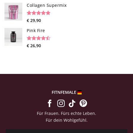
based on
Collagen Supermix
customer
ratings
Rated
26
€
29,90
4.73
out of 5
based on
Pink Fire
customer
ratings
Rated
19
€
26,90
4.47
out
of 5
based on
customer
ratings
FITNFEMALE
Für Frauen. Fürs echte Leben.
Für dein Wohlgefühl.