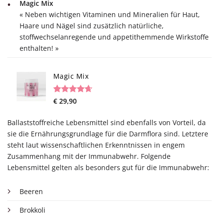
customer
Magic Mix
ratings
« Neben wichtigen Vitaminen und Mineralien für Haut,
Haare und Nägel sind zusätzlich natürliche,
stoffwechselanregende und appetithemmende Wirkstoffe
enthalten! »
Magic Mix
Rated
34
€
29,90
4.65
out of 5
based on
Ballaststoffreiche Lebensmittel sind ebenfalls von Vorteil, da
customer
ratings
sie die Ernährungsgrundlage für die Darmflora sind. Letztere
steht laut wissenschaftlichen Erkenntnissen in engem
Zusammenhang mit der Immunabwehr. Folgende
Lebensmittel gelten als besonders gut für die Immunabwehr:
Beeren
Brokkoli