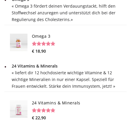
« Omega 3 fördert deinen Verdauungstackt, hilft den
Stoffwechsel anzuregen und unterstützt dich bei der
Regulierung des Cholesterins.»
Omega 3
Rated
13
€
18,90
4.85
out of 5
based on
customer
24 Vitamins & Minerals
ratings
« liefert dir 12 hochdosierte wichtige Vitamine & 12
wichtige Mineralien in nur einer Kapsel. Speziell für
Frauen entwickelt. Stärke dein Immunsystem, jetzt! »
24 Vitamins & Minerals
Rated
3
€
22,90
5.00
out of 5
based on