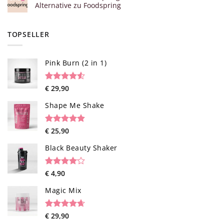
Alternative zu Foodspring
TOPSELLER
Pink Burn (2 in 1)
Rated
96
€
29,90
4.52
out of 5
based on
Shape Me Shake
customer
ratings
Rated
40
€
25,90
4.85
out of 5
based on
Black Beauty Shaker
customer
ratings
Rated
1
€
4,90
4.00
out
of 5
Magic Mix
based on
customer
rating
Rated
34
€
29,90
4.65
out of 5