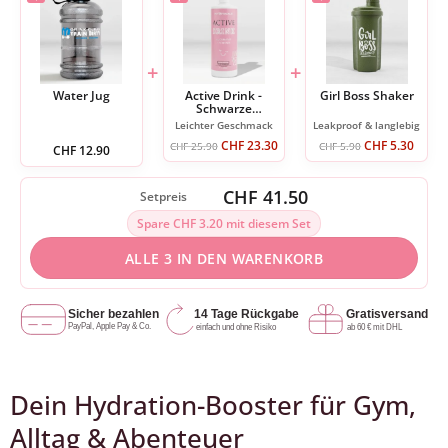
+
+
Water Jug
Active Drink -
Girl Boss Shaker
Schwarze
Johannisbeere
Leichter Geschmack
Leakproof & langlebig
CHF
23.30
CHF
5.30
CHF
25.90
CHF
5.90
CHF
12.90
CHF 41.50
Setpreis
Spare CHF 3.20 mit diesem Set
ALLE 3 IN DEN WARENKORB
Dein Hydration-Booster für Gym,
Alltag & Abenteuer