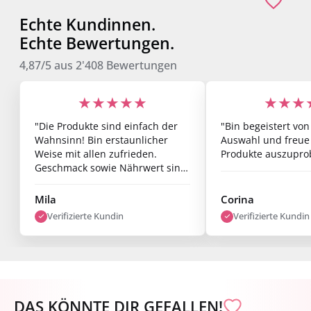
Echte Kundinnen.
Echte Bewertungen.
4,87/5
aus
2'408
Bewertungen
★★★★★
★★★
"Die Produkte sind einfach der
"Bin begeistert von
Wahnsinn! Bin erstaunlicher
Auswahl und freue
Weise mit allen zufrieden.
Produkte auszupro
Geschmack sowie Nährwert sind
Mega und Erfolge lassen sich
auch schon nach einer Woche
Mila
Corina
sehen. Bin super zufrieden."
Verifizierte Kundin
Verifizierte Kundin
DAS KÖNNTE DIR GEFALLEN!