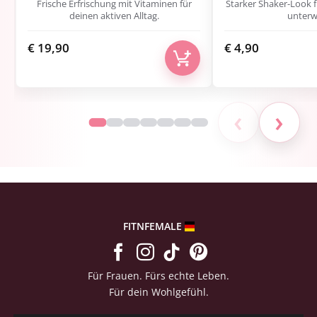
Frische Erfrischung mit Vitaminen für
Starker Shaker-Look 
deinen aktiven Alltag.
unterw
€
19,90
€
4,90
‹
›
FITNFEMALE
Für Frauen. Fürs echte Leben.
Für dein Wohlgefühl.