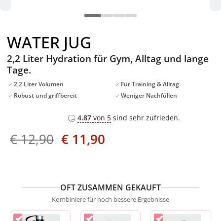
WATER JUG
2,2 Liter Hydration für Gym, Alltag und lange
Tage.
2,2 Liter Volumen
Für Training & Alltag
Robust und griffbereit
Weniger Nachfüllen
4.87
von 5
sind sehr zufrieden.
Der
Der
€
12,90
€
11,90
ursprüngliche
aktuelle
Preis
Preis
betrug:
beträgt:
€ 12,90.
€ 11,90.
OFT ZUSAMMEN GEKAUFT
Kombiniere für noch bessere Ergebnisse