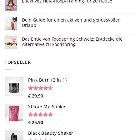
Effektives Hula-Hoop-Training für zu Hause
Dein Guide für einen aktiven und genussvollen
Urlaub
Das Ende von Foodspring Schweiz: Entdecke die
Alternative zu Foodspring
TOPSELLER
Pink Burn (2 in 1)
Rated
96
€
29,90
4.52
out of 5
based on
Shape Me Shake
customer
ratings
Rated
40
€
25,90
4.85
out of 5
based on
Black Beauty Shaker
customer