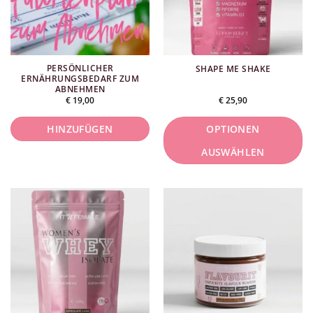
können
auf
der
Produktseite
PERSÖNLICHER
SHAPE ME SHAKE
ausgewählt
ERNÄHRUNGSBEDARF ZUM
ABNEHMEN
werden.
€
19,00
€
25,90
HINZUFÜGEN
OPTIONEN
AUSWÄHLEN
Dieses
Produkt
ist
in
mehreren
Varianten
erhältlich.
Die
Optionen