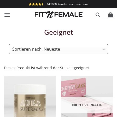
Zum
+143'000 Kunden vertrauen uns
Inhalt
springen
Geeignet
Dieses Produkt ist während der Stillzeit geeignet.
NICHT VORRÄTIG