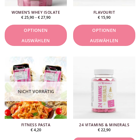
können
WOMEN’S WHEY ISOLATE
FLAVOURIT
auf
Preisspanne:
€
25,90
–
€
27,90
€
15,90
der
€ 25,90
bis
Produktseite
€ 27,90
OPTIONEN
OPTIONEN
ausgewählt
AUSWÄHLEN
AUSWÄHLEN
werden.
Dieses
Dieses
Produkt
Produkt
ist
ist
in
in
mehreren
mehreren
Varianten
Varianten
NICHT VORRÄTIG
erhältlich.
erhältlich.
Die
Die
Optionen
Optionen
können
können
FITNESS PASTA
24 VITAMINS & MINERALS
auf
auf
€
4,20
€
22,90
der
der
Produktseite
Produktseite