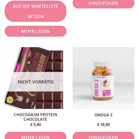
HINZUFÜGEN
AUF DIE WARTELISTE
ausgewählt
ausgewählt
werden.
werden.
SETZEN
MEHR LESEN
NICHT VORRÄTIG
CHOCOGASM PROTEIN
OMEGA 3
CHOCOLATE
€
5,40
€
18,90
MEHR LESEN
HINZUFÜGEN