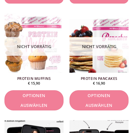
NICHT VORRÄTIG
NICHT VORRÄTIG
PROTEIN MUFFINS
PROTEIN PANCAKES
€
15,90
€
16,90
OPTIONEN
OPTIONEN
AUSWÄHLEN
AUSWÄHLEN
Dieses
Dieses
Produkt
Produkt
ist
ist