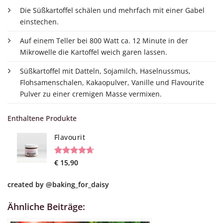
Die Süßkartoffel schälen und mehrfach mit einer Gabel
einstechen.
Auf einem Teller bei 800 Watt ca. 12 Minute in der
Mikrowelle die Kartoffel weich garen lassen.
Süßkartoffel mit Datteln, Sojamilch, Haselnussmus,
Flohsamenschalen, Kakaopulver, Vanille und Flavourite
Pulver zu einer cremigen Masse vermixen.
Enthaltene Produkte
Flavourit
Rated
19
€
15,90
4.68
out of 5
based on
created by
@baking_for_daisy
customer
ratings
Ähnliche Beiträge: