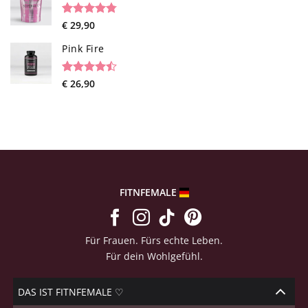
ratings
Rated
26
€
29,90
4.73
out of 5
based on
Pink Fire
customer
ratings
Rated
19
€
26,90
4.47
out
of 5
based on
customer
ratings
FITNFEMALE
Für Frauen. Fürs echte Leben.
Für dein Wohlgefühl.
DAS IST FITNFEMALE ♡