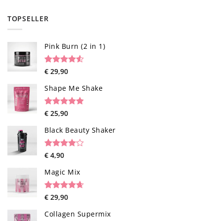
TOPSELLER
Pink Burn (2 in 1)
Rated
96
€
29,90
4.52
out of 5
based on
Shape Me Shake
customer
ratings
Rated
40
€
25,90
4.85
out of 5
based on
Black Beauty Shaker
customer
ratings
Rated
1
€
4,90
4.00
out
of 5
Magic Mix
based on
customer
rating
Rated
34
€
29,90
4.65
out of 5
based on
Collagen Supermix
customer