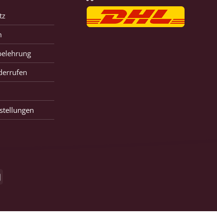
tz
m
belehrung
derrufen
stellungen
GiroPay
#!trpst#trp-gettext data-trpgettextoriginal=32174#