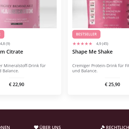
mehreren
Varianten
erhältlich.
Die
Optionen
R
können
BESTSELLER
auf
4,8 (9)
4,9 (45)
der
m Citrate
Shape Me Shake
Produktseite
ausgewählt
r Mineralstoff-Drink für
Cremiger Protein-Drink für Fit
werden.
 Balance.
und Balance.
€
22,90
€
25,90
ONEN
ÜBER UNS
RECHTLICH