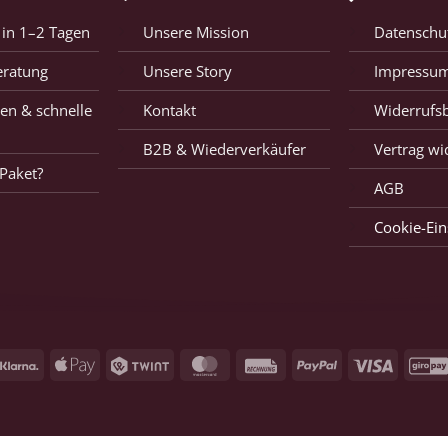
 in 1–2 Tagen
Unsere Mission
Datenschu
eratung
Unsere Story
Impressu
en & schnelle
Kontakt
Widerrufs
B2B & Wiederverkäufer
Vertrag wi
Paket?
AGB
Cookie-Ein
Klarna
Apple
Twint
MasterCard
Rechnung
PayPal
Visum
Pay