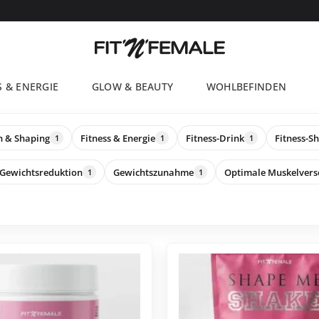
S & ENERGIE
GLOW & BEAUTY
WOHLBEFINDEN
 & Shaping
Fitness & Energie
Fitness-Drink
Fitness-S
1
1
1
Gewichtsreduktion
Gewichtszunahme
Optimale Muskelvers
1
1
Dieses
Produkt
ist
in