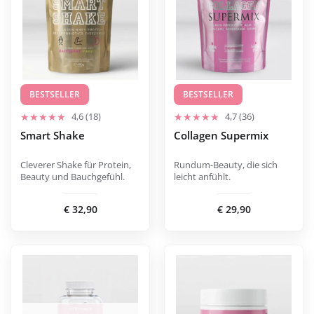
mehreren
Varianten
erhältlich.
Die
Optionen
können
BESTSELLER
BESTSELLER
auf
4,6 (18)
4,7 (36)
der
Smart Shake
Collagen Supermix
Produktseite
ausgewählt
Cleverer Shake für Protein,
Rundum-Beauty, die sich
werden.
Beauty und Bauchgefühl.
leicht anfühlt.
€
32,90
€
29,90
Dieses
Produkt
ist
in