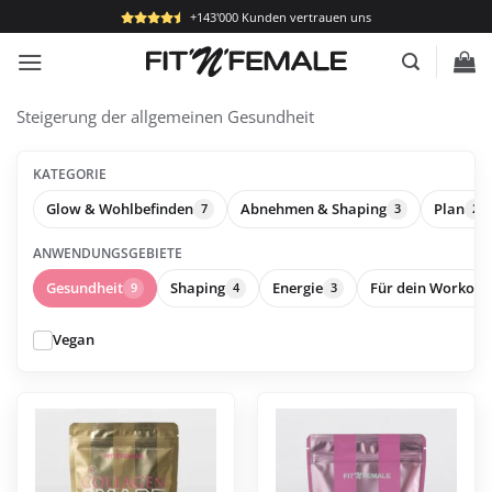
Zum
+143'000 Kunden vertrauen uns
Inhalt
springen
Steigerung der allgemeinen Gesundheit
KATEGORIE
Glow & Wohlbefinden
Abnehmen & Shaping
Plan
7
3
2
ANWENDUNGSGEBIETE
Gesundheit
Shaping
Energie
Für dein Workout
9
4
3
Vegan
Dieses
Produkt
ist
in