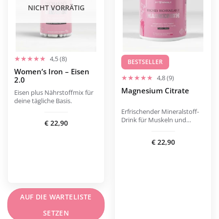
mehreren
NICHT VORRÄTIG
Varianten
erhältlich.
Die
Optionen
können
4,5 (8)
BESTSELLER
auf
Women’s Iron – Eisen
4,8 (9)
2.0
der
Magnesium Citrate
Produktseite
Eisen plus Nährstoffmix für
deine tägliche Basis.
ausgewählt
Erfrischender Mineralstoff-
werden.
Drink für Muskeln und
€
22,90
Balance.
€
22,90
AUF DIE WARTELISTE
SETZEN