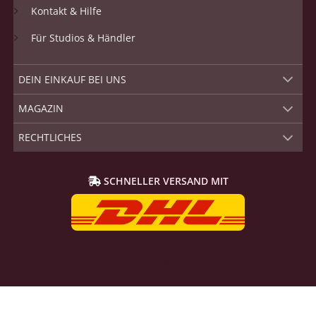
Kontakt & Hilfe
Für Studios & Händler
DEIN EINKAUF BEI UNS
MAGAZIN
RECHTLICHES
SCHNELLER VERSAND MIT
Klarna
Apple
Twint
MasterCard
Rechnung
#!trpst#trp-gettext data-trpgettextoriginal=22
Pay