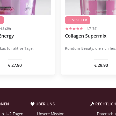
R
BESTSELLER
4,8 (29)
4,7 (36)
Energy
Collagen Supermix
us für aktive Tage.
Rundum-Beauty, die sich leic
€
27,90
€
29,90
ONEN
ÜBER UNS
RECHTLICH
 in 1–2 Tagen
Unsere Mission
Datenschu