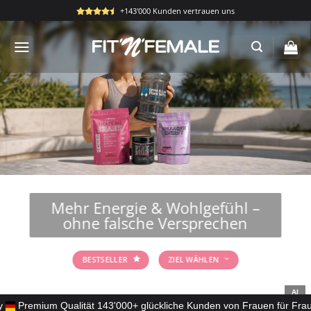
Zum
+143'000 Kunden vertrauen uns
Inhalt
springen
Mehr Energie & Wohlgefühl –
ohne falsche Versprechen
BESTSELLER
ZIEL WÄHLEN
AI
ny
Premium Qualität
143'000+ glückliche Kunden
von Frauen für Frau