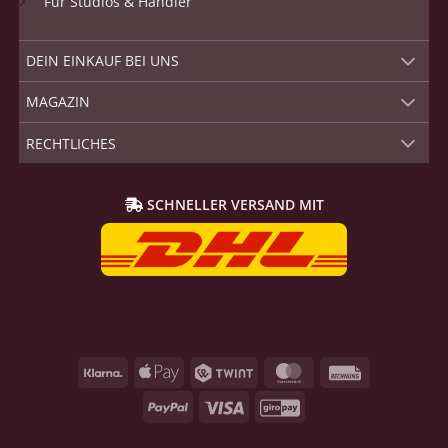
Für Studios & Händler
DEIN EINKAUF BEI UNS
MAGAZIN
RECHTLICHES
SCHNELLER VERSAND MIT
Klarna
Apple
Twint
MasterCard
Rechnung
Pay
PayPal
Visum
GiroPay