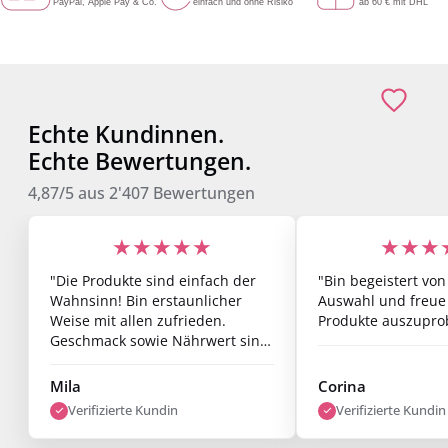
Echte Kundinnen.
Echte Bewertungen.
4,87/5
aus
2'407
Bewertungen
★★★★★
★★★
"Die Produkte sind einfach der
"Bin begeistert von
Wahnsinn! Bin erstaunlicher
Auswahl und freue
Weise mit allen zufrieden.
Produkte auszupro
Geschmack sowie Nährwert sind
Mega und Erfolge lassen sich
auch schon nach einer Woche
Mila
Corina
sehen. Bin super zufrieden."
Verifizierte Kundin
Verifizierte Kundin