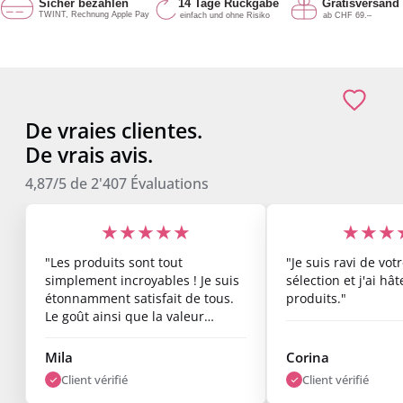
De vraies clientes.
De vrais avis.
4,87/5
de
2'407
Évaluations
★★★★★
★★★
"Les produits sont tout
"Je suis ravi de vo
simplement incroyables ! Je suis
sélection et j'ai hâ
étonnamment satisfait de tous.
produits."
Le goût ainsi que la valeur
nutritionnelle sont top, et les
résultats commencent déjà à se
Mila
Corina
voir après une semaine. Je suis
Client vérifié
Client vérifié
vraiment ravi."