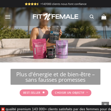
Passer
+143'000 clients nous font confiance
au
contenu
Plus d'énergie et de bien-être –
sans fausses promesses
BEST-SELLER
CHOISIR UN OBJECTIF
AI
e
qualité premium
143 000+ clients satisfaits
par des femmes pour 