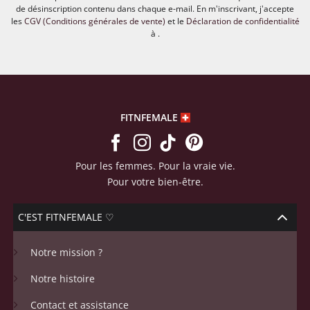
de désinscription contenu dans chaque e-mail. En m'inscrivant, j'accepte
les
CGV (Conditions générales de vente)
et le
Déclaration de confidentialité
à .
FITNFEMALE
Pour les femmes. Pour la vraie vie.
Pour votre bien-être.
C'EST FITNFEMALE ♡
Notre mission ?
Notre histoire
Contact et assistance